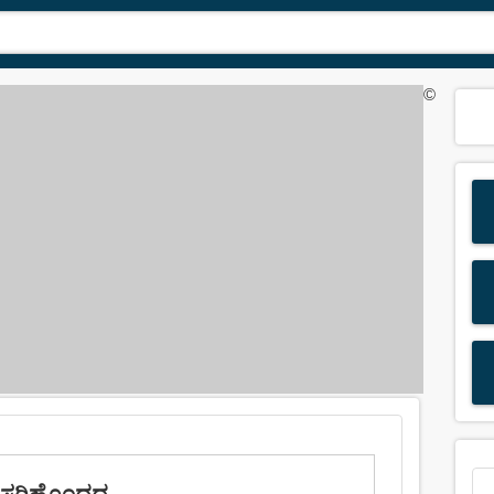
©
: ಸರಿಹೊಂದದ