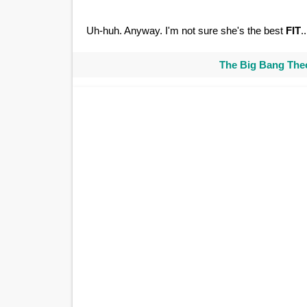
Uh-huh. Anyway. I'm not sure she's the best
FIT
..
The Big Bang Theo