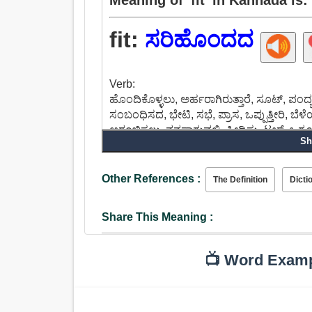
fit:
ಸರಿಹೊಂದದ
Verb:
ಹೊಂದಿಕೊಳ್ಳಲು, ಅರ್ಹರಾಗಿರುತ್ತಾರೆ, ಸೂಟ್, ಪಂದ್ಯ
ಸಂಬಂಧಿಸದ, ಭೇಟಿ, ಸಭೆ, ಪ್ರಾಸ, ಒಪ್ಪುತ್ತೀರಿ, ಬೆಳ
ಆರಂಭಿಸಲು, ನನಸಾಗುವಲ್ಲಿ, ಪೀಡಿಸು, ಟಚ್, ಒಗ್ಗ
Sh
ಆಗಲು, ತಕ್ಕದಾದ, ಹತ್ತಿ, ಒಟ್ಟಿಗೆ, ಸಮತೋಲನ, ಪಟ್ಟಿಯ
ಅರ್ಹತೆ, ಅನಗತ್ಯವಾಗಿ, ಅರ್ಹರಾಗಿ, ಮೂರ್ಛೆ, ಕೋಪೊ
ಅನುರೂಪತೆ, ಪ್ರಾಯಶ್ಚಿತ್ತ, ದುಃಖ, ಸ್ನಾಯುವಿನ ಸೆ
Other References :
The Definition
Dicti
ದಾಳಿ.
Adjective:
Share This Meaning :
ಬಿಗಿಯಾದ, ಆಗುತ್ತಿದೆ, ಹೊಂದಿಕೊಳ್ಳಲು, ಸೂಕ್ತ, 
ಸಮಂಜಸವಾದ, ಕಠಿಣ, ತೀವ್ರ, ಬಲವಾದ, ಘನ, ಗಟ್ಟಿಮು
ಸಕ್ರಿಯ, ಸಾಮರ್ಥ್ಯ, ಆಪರೇಟಿವ್, ಸರಿಯಾದ, ಉಪಯುಕ
📺 Word Exam
ಸಾಮರ್ಥ್ಯವುಳ್ಳ, ಅರ್ಹರಾಗಿರುತ್ತಾರೆ, ಹೊಳಪು, ಸ