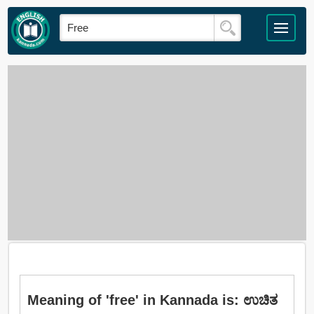
Meaning of 'free' in Kannada is: ಉಚಿತ