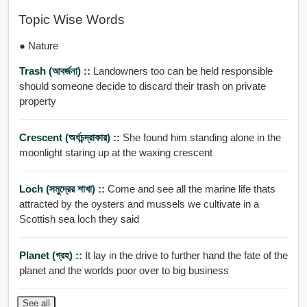
Topic Wise Words
● Nature
Trash (আবর্জনা) ::
Landowners too can be held responsible
should someone decide to discard their trash on private
property
Crescent (অর্ধচন্দ্রাকার) ::
She found him standing alone in the
moonlight staring up at the waxing crescent
Loch (সমুদ্রের শাখা) ::
Come and see all the marine life thats
attracted by the oysters and mussels we cultivate in a
Scottish sea loch they said
Planet (গ্রহ) ::
It lay in the drive to further hand the fate of the
planet and the worlds poor over to big business
See all