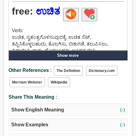
free:
ಉಚಿತ
Verb:
ಉಚಿತ, ಸ್ವತಂತ್ರಗೊಳಿಸುವುದಕ್ಕೆ, ಉಚಿತ ಸೆಟ್,
ತಪ್ಪಿಸಿಕೊಳ್ಳಬಹುದು, ತೊಲಗಿಸು, ಬಿಡುಗಡೆ, ತಲುಪಿಸಲು,
ವಿನಾಯಿತಿ, ಪಾರು, ಹೊರಬಂದರು, ಬಂಧನ ಬಿಚ್ಚು,
Show more
ಪಡೆದುಕೊಳ್ಳಲು, ವಿಸರ್ಜನೆ, ನಯವಾದ, ಎಸೆ, ನಿರರ್ಥಕ, ಖುಲಾಸೆ,
ಪಾರುಗಾಣಿಕಾ, ಗುಣಮುಖರಾಗಲು, ನಿವಾರಿಸಲು, ಮುಂದೂಡು,
Other References :
ಉಳಿಸಲು, ಹಿಂಪಡೆಯಲು, ಕೂಡುಕೊಂಡಿ ಕಳಚಿದ,
The Definition
Dictionary.com
ಅನಿಯಂತ್ರಿತ, ಅಬಾಧಿತ, ಅಡೆತಡೆಯಿಲ್ಲದ, ವಿರೋಧಿಸದ.
Merriam Webster
Wikipedia
Adjective:
ಉಚಿತ, ತೆರೆದ, ಬಿಡುಗಡೆ, ಸ್ಪಷ್ಟ, ವಿನಾಯಿತಿ, ಸಡಿಲ, ಸ್ವತಂತ್ರ,
Share This Meaning :
ವಿಶಾಲ, ಅನಿಯಂತ್ರಿತ, ಅನಿರ್ಬಂಧಿತ, ನ್ಯಾಯೋಚಿತ, ನಿರಂತರ,
ಅಶ್ಲೀಲ, ಕಾಮಪ್ರಚೋದಕ, ಅಸಭ್ಯ, ಅಸಹ್ಯ, ಫೌಲ್, ನಯವಾದ,
Show English Meaning
(↓)
ಸುಲಭ, ಪ್ಯುಗಿಟಿವ್, ಉದಾರ, ಬೌಂಟಿಫುಲ್, ದೊಡ್ಡ, ಉದಾತ್ತ,
ಅಡ್ಡಿಮಾಡದ, ಅಡಚಣೆಯಿಲ್ಲದ, ಮುರಿಯದ, ಹರಿಯುವ,
ಸಿದ್ಧವಾಗಿರುವ, ನುಣುಪಾದ, ನಿರ್ಮಲ, ಕಳಂಕವಿಲ್ಲದ, ಸ್ಟೇನ್ಲೆಸ್,
Show Examples
(↓)
ನಿಷ್ಪಾಪ, ವಿಫುಲ, ಹೊಂದದ, ಸಂಪರ್ಕ, ಕಡಿದುಕೊಂಡಿರುವ,